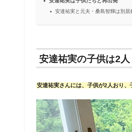
安達祐実は子供たちと再出発
安達祐実と元夫・桑島智輝は別居
安達祐実の子供は2人
安達祐実さんには、子供が2人おり、