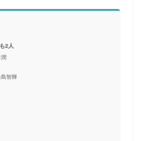
も2人
田潤
桑島智輝