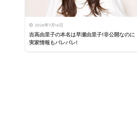
2026年7月16日
吉高由里子の本名は早瀬由里子!非公開なのに
実家情報もバレバレ!