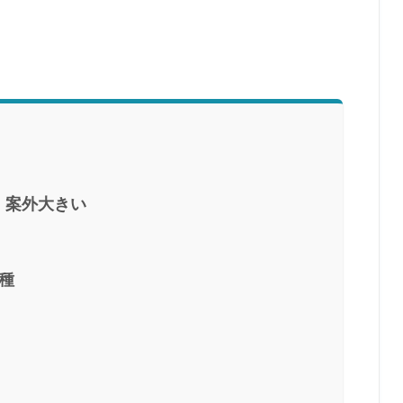
、案外大きい
種