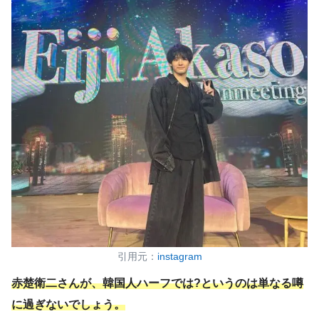
引用元：
instagram
赤楚衛二さんが、韓国人ハーフでは?というのは単なる噂
に過ぎ
ないでしょう
。