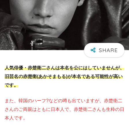
人気俳優・
赤楚衛二さんは本名を公にはしていま
せんが
、
旧芸名の赤楚衛(あかそまもる)が本名である可能性が高い
です。
また、韓国のハーフ?などの噂も出ていますが、赤楚衛二
さんのご両親はともに日本人で、赤楚衛二さんも生粋の日
本人です。